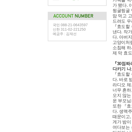
가 됐다.
뒹굴뒹굴 
맘 먹고 
드려도 우
국민 088-21-0643597
『효도할 
신한 311-02-221250
낸다. 작
예금주 : 김재선
다. 아버
고양이처럼
소침해 하
제 막 효
『30점짜
다카기 나
『효도할 
다. 바로
라디오 체
너무 흔하
오지 않는
운 부모님
또한 『효
다. 생맥
때문이고,
게가 밤이
여다보는 