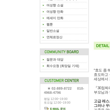
여성향 소설
여성향 만화
에세이 만화
웹툰
일반소설
연체료정산
질문과 대답
회수요청 (희망일 기재)
“효도 좀
효도하고 
세상에서 
『30점짜
★ 02-889-8722 010-
부모님과 
4968-4796
평일 12:00~19:00
고급 레스
토요일 12:00~19:00
그러나 우
E-MAIL 문의
가족을 먹