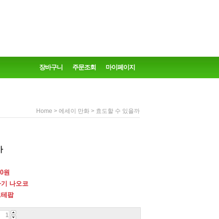
장바구니
주문조회
마이페이지
>
> 효도할 수 있을까
Home
에세이 만화
까
0
원
기 나오코
르테팝