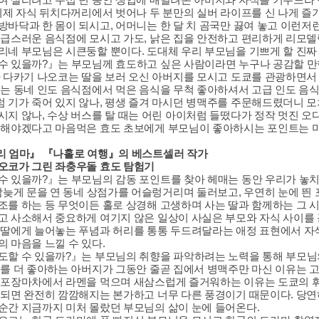
 이제 자식 뒤치다꺼리에서 벗어나 두 분만의 실버 라이프를 신 나게 즐
방바닥과 한 몸이 되시고, 어머니는 한 달 치 곰국만 끓여 놓고 이런저런
고급스러운 음식점에 모시고 가도, 낡은 집을 안전하고 편리하게 리모
리네 부모님은 시큰둥할 뿐이다. 도대체 우리 부모님을 기쁘게 할 진짜
수 있을까?』는 부모님께 효도하고 싶은 사람이라면 누구나 공감할 만
가 다카기 나오코는 딸을 보러 오신 아버지를 모시고 도쿄를 관광하면서
지는 동네 인도 음식점에서 먹은 음식을 무척 좋아하셔서 고급 인도 음
 기가 죽어 있지 않나, 평생 즐겨 마시던 병맥주를 주문해드렸더니 
시지 않나, 수상 버스를 탈 때는 어린 아이처럼 들떴다가 정작 멋진 오
도해야겠다고 마음먹은 효도 초보에게 부모님이 좋아하시는 포인트는 
리 엄마』 『나홀로 여행』의 베스트셀러 작가
오코가 그린 좌충우돌 효도 탐험기
수 있을까?』는 부모님의 감동 포인트를 찾아 헤매는 동안 우리가 놓치
 밤늦게 문을 연 동네 상점가를 어슬렁거리며 둘러보고, 우연히 눈에 띈
조를 하는 등 무엇이든 홀로 상경해 고생하며 사는 딸과 함께하는 그 
고 사소해서 중요하게 여기지 않은 일상이 사실은 부모와 자식 사이를 
 딸에게 늘어놓는 푸념과 허리를 통통 두드려달라는 애정 표현에서 자
의 마음을 느낄 수 있다.
도할 수 있을까?』는 부모님의 취향을 파악하려는 노력을 통해 부모님의
주를 더 좋아하는 아버지가 그동안 줄곧 집에서 병맥주만 마신 이유는 고
 포장마차에서 라멘을 먹으며 새삼스럽게 즐거워하는 이유는 도쿄의 
 되면 완전히 깜깜해지는 본가하고 너무 다른 풍경이기 때문이다. 당
순간 지금까지 미처 몰랐던 부모님의 삶이 눈에 들어온다.