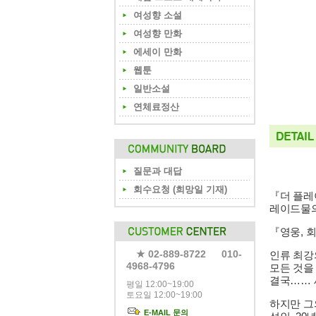
여성향 소설
여성향 만화
에세이 만화
웹툰
일반소설
연체료정산
질문과 대답
회수요청 (희망일 기재)
『더 플
레이드물의
『영웅, 
★ 02-889-8722 010-
인류 최강
4968-4796
모든 것을
결국…… 
평일 12:00~19:00
토요일 12:00~19:00
하지만 그
E-MAIL 문의