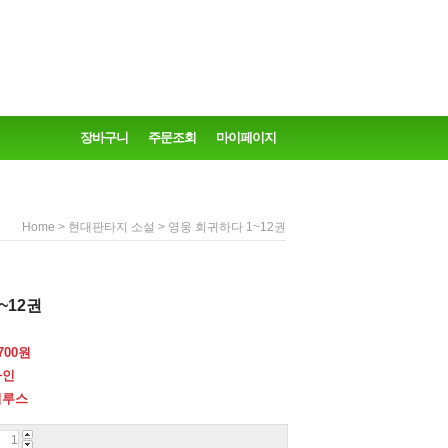
장바구니
주문조회
마이페이지
>
> 영웅 회귀하다 1~12권
Home
현대판타지 소설
~12권
700
원
아인
피루스