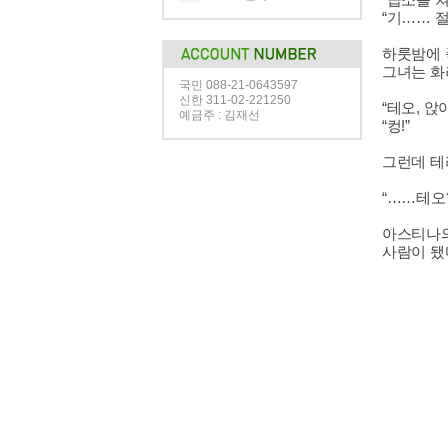
“기…… 
하룻밤에 
그녀는 화
국민 088-21-0643597
신한 311-02-221250
“테오, 앉아
예금주 : 김재선
“컹!”
그런데 테
“……테오?
아스티나
사람이 됐