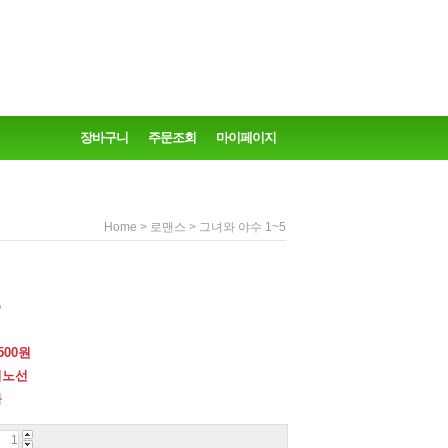
장바구니
주문조회
마이페이지
>
> 그녀와 야수 1~5
Home
로맨스
5
500
원
지노선
북