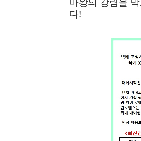
마왕의 강림을 막
다!