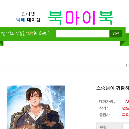
H
스승님이 귀환하
대여가격 :
7,
작가 :
먼
출판사 :
파
수량