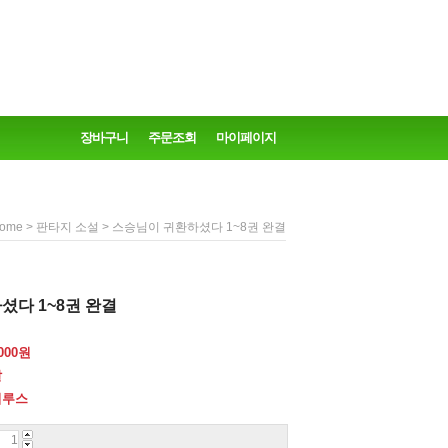
장바구니
주문조회
마이페이지
>
> 스승님이 귀환하셨다 1~8권 완결
ome
판타지 소설
셨다 1~8권 완결
000
원
달
피루스