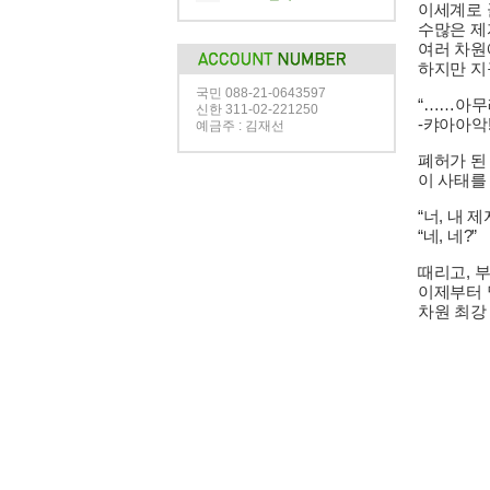
이세계로 
수많은 제
여러 차원
하지만 지
국민 088-21-0643597
“……아무래
신한 311-02-221250
-캬아아악
예금주 : 김재선
폐허가 된
이 사태를
“너, 내 제
“네, 네?”
때리고, 
이제부터 
차원 최강