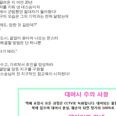
끌려온 지 어언 20년
자를 키워 낸 대스승이자
에서 군림했던 절대자가 돌아왔다!
구의 모습은 그의 기억과는 전혀 달랐는데
도, 망한 것 같은데?”
!
 도시, 끝없이 쏟아져 나오는 몬스터
 해결할 방법은 단 하나뿐
자가 돼라.”
부수고, 가르쳐서 초인을 양성하라
멸망을 앞둔 지구를 구원할
 스승님의 전 지구적인 참교육이 시작된다!