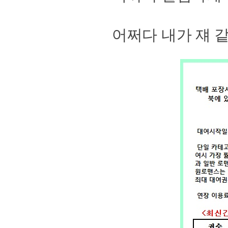
어쩌다 내가 쟤 같은