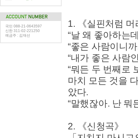
1. 《실핀처럼 
국민 088-21-0643597
신한 311-02-221250
“날 왜 좋아하는데
예금주 : 김재선
“좋은 사람이니까.
“내가 좋은 사람
“뭐든 두 번째로 보
마치 모든 것을 
았다.
“말했잖아. 난 뭐든
2. 《신청곡》
「지치지 마시고요