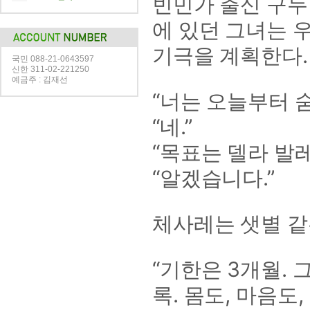
빈민가 출신 구두
에 있던 그녀는 
기극을 계획한다.
국민 088-21-0643597
신한 311-02-221250
예금주 : 김재선
“너는 오늘부터 
“네.”
“목표는 델라 발
“알겠습니다.”
체사레는 샛별 같
“기한은 3개월.
록. 몸도, 마음도