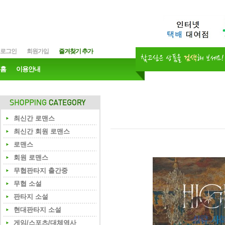
로그인
회원가입
즐겨찾기 추가
홈
이용안내
최신간 로맨스
최신간 회원 로맨스
로맨스
회원 로맨스
무협판타지 출간중
무협 소설
판타지 소설
현대판타지 소설
게임/스포츠/대체역사