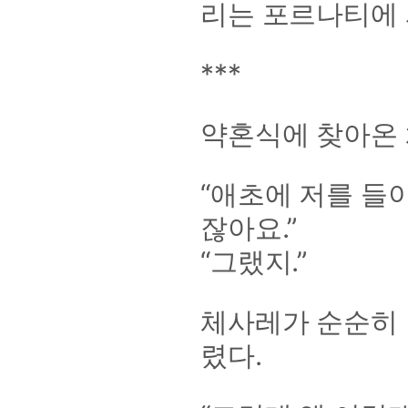
리는 포르나티에 
***
약혼식에 찾아온 
“애초에 저를 들
잖아요.”
“그랬지.”
체사레가 순순히 
렸다.