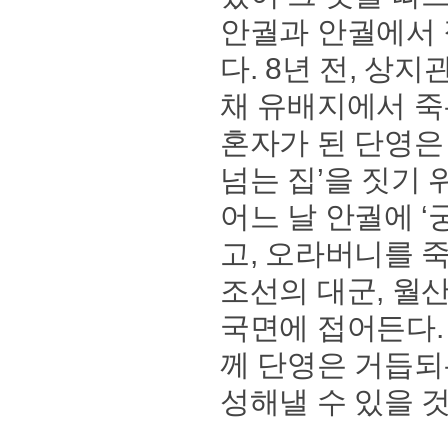
안궐과 안궐에서 
다. 8년 전, 
채 유배지에서 죽
혼자가 된 단영은
넘는 집’을 짓기 
어느 날 안궐에 
고, 오라버니를 
조선의 대군, 월
국면에 접어든다. 
께 단영은 거듭되
성해낼 수 있을 