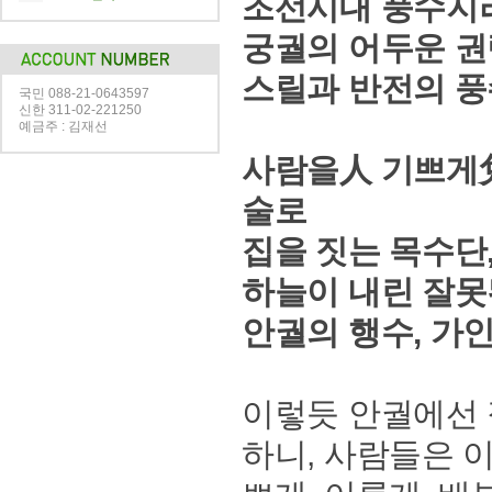
조선시대 풍수지
궁궐의 어두운 권
스릴과 반전의 
국민 088-21-0643597
신한 311-02-221250
예금주 : 김재선
사람을人 기쁘게
술로
집을 짓는 목수단
하늘이 내린 잘못
안궐의 행수, 가
이렇듯 안궐에선 
하니, 사람들은 