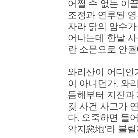
어쩔 수 없는 이
조정과 연루된 영
자라 닭의 암수가
어나는데 한낱 사
란 소문으로 안궐
와리산이 어디인가
이 아니던가. 와
듬해부터 지진과 
갖 사건 사고가 
다. 오죽하면 들
악지惡地’라 불릴까. 