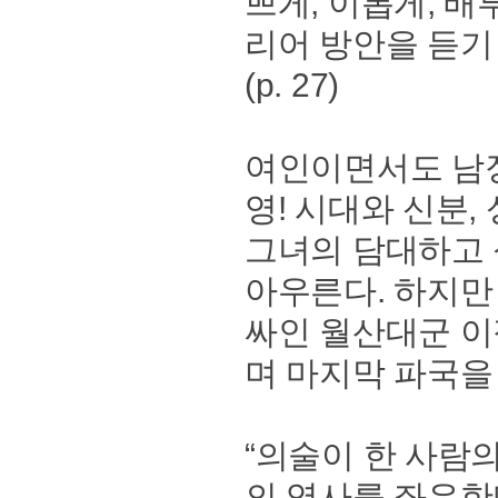
쁘게, 이롭게, 배
리어 방안을 듣기
(p. 27)
여인이면서도 남장
영! 시대와 신분
그녀의 담대하고 
아우른다. 하지만
싸인 월산대군 
며 마지막 파국을
“의술이 한 사람
의 역사를 좌우한