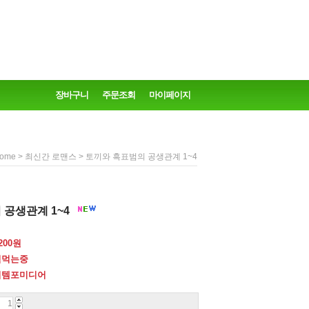
장바구니
주문조회
마이페이지
>
> 토끼와 흑표범의 공생관계 1~4
ome
최신간 로맨스
 공생관계 1~4
200
원
식먹는중
이템포미디어