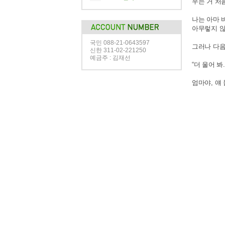
우는 거 처음
나는 아마 
아무렇지 않
국민 088-21-0643597
그러나 다음
신한 311-02-221250
예금주 : 김재선
“더 울어 봐.
엄마야, 얘 